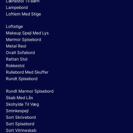
Lænestol Til Børn
Lampebord
Loftlem Med Stige
Loftstige
Makeup Spejl Med Lys
Marmor Spisebord
Metal Reol
Ovalt Sofabord
Rattan Stol
Rokkestol
Rullebord Med Skuffer
Rundt Spisebord
Rundt Marmor Spisebord
Skab Med Lås
Skohylde Til Væg
Sminkespejl
Sort Skrivebord
Sort Spisebord
Sort Vitrineskab