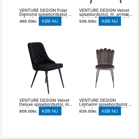
VENTURE DESIGN Polar
VENTURE DESIGN Velvet
Diamond spisebordsstol –
spisebordsstol, m. armlæn
grå velour og sort metal
– beige fløjl og sort metal
KØB NU
KØB NU
489.00
kr.
509.00
kr.
VENTURE DESIGN Velvet
VENTURE DESIGN
Deluxe spisebordsstol, m.
Limhamn spisebordsstol –
armlæn – sort velour og
grå velour og sort metal
KØB NU
KØB NU
809.00
kr.
939.00
kr.
sort metal