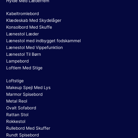
Hylde Med Læderrem
Kabeltromlebord
Klædeskab Med Skydelåger
Konsolbord Med Skuffe
Lænestol Læder
Lænestol med indbygget fodskammel
Lænestol Med Vippefunktion
Lænestol Til Børn
Lampebord
Loftlem Med Stige
Loftstige
Makeup Spejl Med Lys
Marmor Spisebord
Metal Reol
Ovalt Sofabord
Rattan Stol
Rokkestol
Rullebord Med Skuffer
Rundt Spisebord