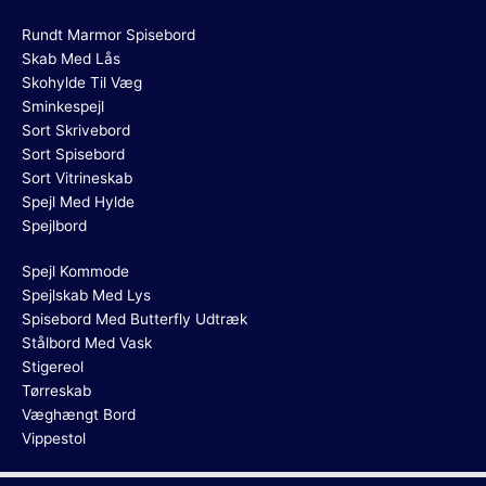
Rundt Marmor Spisebord
Skab Med Lås
Skohylde Til Væg
Sminkespejl
Sort Skrivebord
Sort Spisebord
Sort Vitrineskab
Spejl Med Hylde
Spejlbord
Spejl Kommode
Spejlskab Med Lys
Spisebord Med Butterfly Udtræk
Stålbord Med Vask
Stigereol
Tørreskab
Væghængt Bord
Vippestol