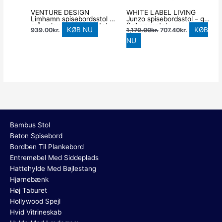
VENTURE DESIGN
WHITE LABEL LIVING
Limhamn spisebordsstol –
Junzo spisebordsstol – grå
grå velour og sort metal
fløjl og metal
KØB NU
KØB
939.00
kr.
1,179.00
kr.
707.40
kr.
NU
Bambus Stol
Beton Spisebord
Bordben Til Plankebord
Entremøbel Med Siddeplads
Hattehylde Med Bøjlestang
Hjørnebænk
Høj Taburet
Hollywood Spejl
Hvid Vitrineskab