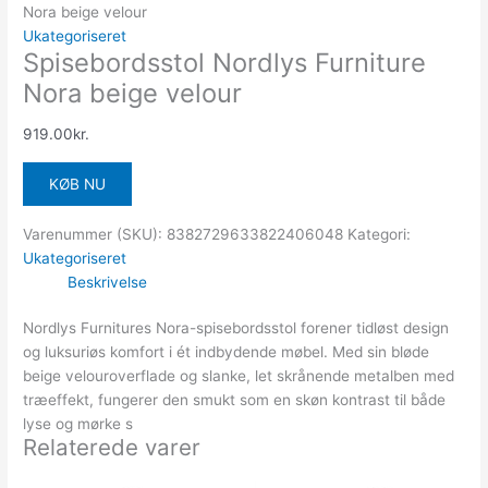
Nora beige velour
Ukategoriseret
Spisebordsstol Nordlys Furniture
Nora beige velour
919.00
kr.
KØB NU
Varenummer (SKU):
8382729633822406048
Kategori:
Ukategoriseret
Beskrivelse
Nordlys Furnitures Nora-spisebordsstol forener tidløst design
og luksuriøs komfort i ét indbydende møbel. Med sin bløde
beige velouroverflade og slanke, let skrånende metalben med
træeffekt, fungerer den smukt som en skøn kontrast til både
lyse og mørke s
Relaterede varer