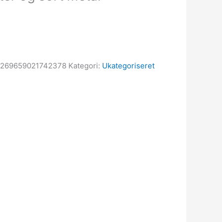
2269659021742378
Kategori:
Ukategoriseret