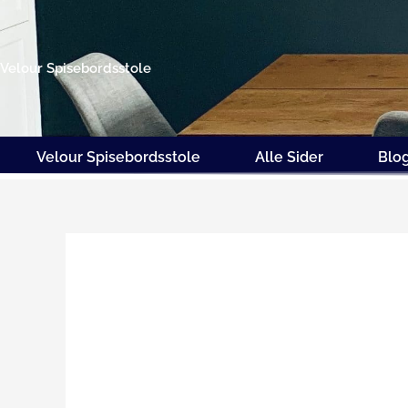
Gå
til
indholdet
Velour Spisebordsstole
Velour Spisebordsstole
Alle Sider
Blo