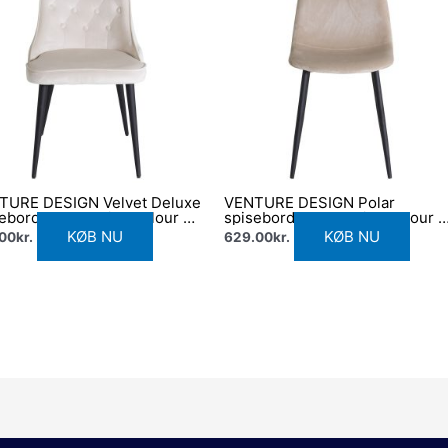
TURE DESIGN Velvet Deluxe
VENTURE DESIGN Polar
ebordsstol – beige velour og
spisebordsstol – beige velour 
 metal
sort metal
KØB NU
KØB NU
.00
kr.
629.00
kr.