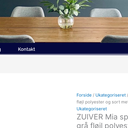
g
Kontakt
Forside
/
Ukategoriseret
/
fløjl polyester og sort me
Ukategoriseret
ZUIVER Mia sp
grå fløjl polye