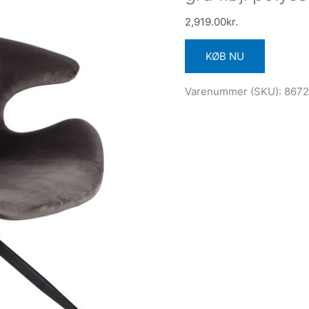
2,919.00
kr.
KØB NU
Varenummer (SKU):
867