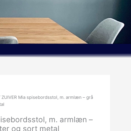
 ZUIVER Mia spisebordsstol, m. armlæn – grå
tal
isebordsstol, m. armlæn –
ster og sort metal