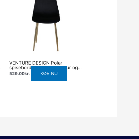
VENTURE DESIGN Polar
og
spisebordsstol – sort velour og
messingfolie metal
KØB NU
529.00
kr.