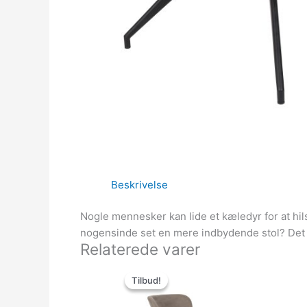
Beskrivelse
Nogle mennesker kan lide et kæledyr for at hil
nogensinde set en mere indbydende stol? Det 
Relaterede varer
Den
Den
oprindelige
aktuelle
Tilbud!
Tilbud!
pris
pris
var:
er: