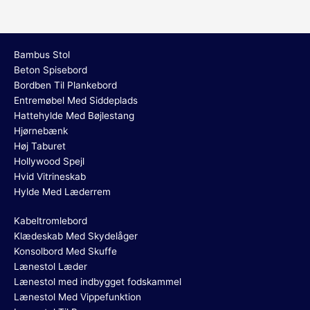
Bambus Stol
Beton Spisebord
Bordben Til Plankebord
Entremøbel Med Siddeplads
Hattehylde Med Bøjlestang
Hjørnebænk
Høj Taburet
Hollywood Spejl
Hvid Vitrineskab
Hylde Med Læderrem
Kabeltromlebord
Klædeskab Med Skydelåger
Konsolbord Med Skuffe
Lænestol Læder
Lænestol med indbygget fodskammel
Lænestol Med Vippefunktion