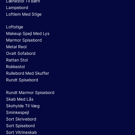
Lænestol Til Børn
Lampebord
Loftlem Med Stige
Loftstige
Makeup Spejl Med Lys
Marmor Spisebord
Metal Reol
Ovalt Sofabord
Rattan Stol
Rokkestol
Rullebord Med Skuffer
Rundt Spisebord
Rundt Marmor Spisebord
Skab Med Lås
Skohylde Til Væg
Sminkespejl
Sort Skrivebord
Sort Spisebord
Sort Vitrineskab