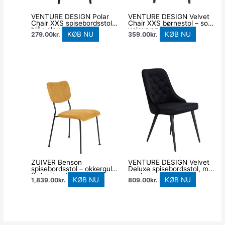
VENTURE DESIGN Polar
VENTURE DESIGN Velvet
Chair XXS spisebordsstol –
Chair XXS børnestol – sort
blå velour og metal
velour og metal
KØB NU
KØB NU
279.00
kr.
359.00
kr.
ZUIVER Benson
VENTURE DESIGN Velvet
spisebordsstol – okkergul
Deluxe spisebordsstol, m.
fløjl polyester/nylon og
armlæn – sort velour og
KØB NU
KØB NU
1,839.00
kr.
809.00
kr.
sort stål
sort metal