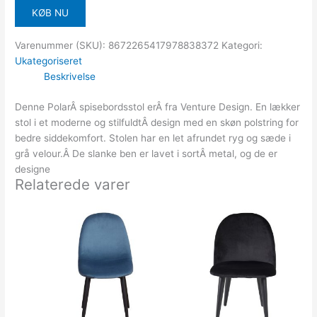
KØB NU
Varenummer (SKU):
8672265417978838372
Kategori:
Ukategoriseret
Beskrivelse
Denne PolarÂ spisebordsstol erÂ fra Venture Design. En lækker
stol i et moderne og stilfuldtÂ design med en skøn polstring for
bedre siddekomfort. Stolen har en let afrundet ryg og sæde i
grå velour.Â De slanke ben er lavet i sortÂ metal, og de er
designe
Relaterede varer